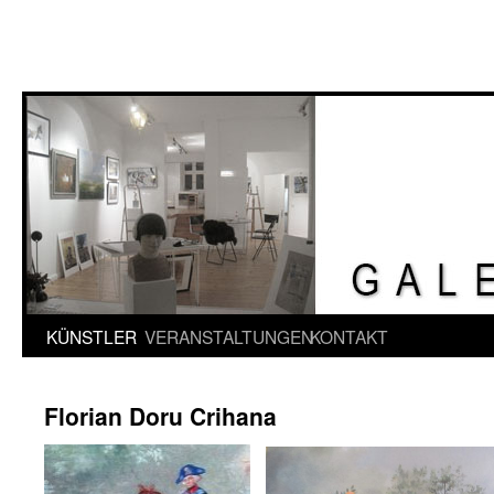
Springe
KÜNSTLER
VERANSTALTUNGEN
KONTAKT
zum
Florian Doru Crihana
Inhalt